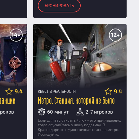
БРОНИРОВАТЬ
14+
12+
9.4
9.4
КВЕСТ В РЕАЛЬНОСТИ
ранции
Метро. Станция, которой не было
гроков
60 минут
2-7 игроков
Если для вас открытый люк - это приглашение,
тогда спускайтесь в нашу подземку. В
Краснодаре это единственная станция метро.
Исследуйте.