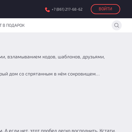
ВОЙТИ
+7 (861) 217-68-62
Т В ПОДАРОК
ми, взламыванием кодов, шаблонов, друзьями,
тарый дом со спрятанным в нём сокровищем…
 А если нет, этот пробел легко восполнить. Кстати,