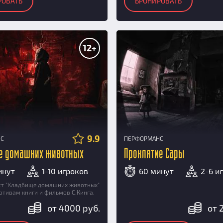
РОВАТЬ
БРОНИРОВАТЬ
12+
9.9
НС
ПЕРФОРМАНС
е домашних животных
Проклятие Сары
инут
1-10 игроков
60 минут
2-6 и
ст "Кладбище домашних животных"
отивам книги и фильмов С.Кинга.
от 4000 руб.
от 