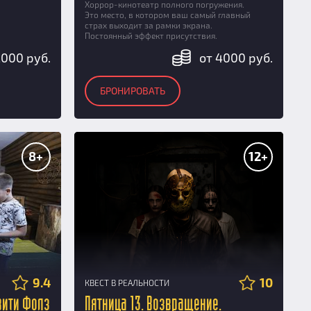
Хоррор-кинотеатр полного погружения.
Это место, в котором ваш самый главный
страх выходит за рамки экрана.
Постоянный эффект присутствия.
2000 руб.
от 4000 руб.
БРОНИРОВАТЬ
8+
12+
9.4
10
КВЕСТ В РЕАЛЬНОСТИ
вити Фолз
Пятница 13. Возвращение.