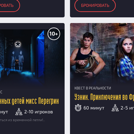
РОВАТЬ
БРОНИРОВАТЬ
10+
КВЕСТ В РЕАЛЬНОСТИ
НС
Узник. Приключения во Ф
нных детей мисс Перегрин
60 минут
2-5 и
инут
2-10 игроков
ться из временной петли!..