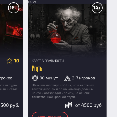
new
16+
14+
10
КВЕСТ В РЕАЛЬНОСТИ
Ртуть
игроков
90 минут
2-7 игроков
от не туда»
Обычная квартира из 90-х, но в её стенах
кшен + стелс
таится ужас: вы и ваша команда должны
найти и обезвредить бомбу, на основе
таинственной красной ртути...
4500 руб.
от 4500 руб.