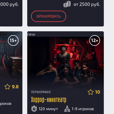
2000 руб.
от 2500 руб.
БРОНИРОВАТЬ
new
15+
12+
9.8
10
ПЕРФОРМАНС
Хоррор-кинотеатр
гроков
120 минут
1-9 игроков