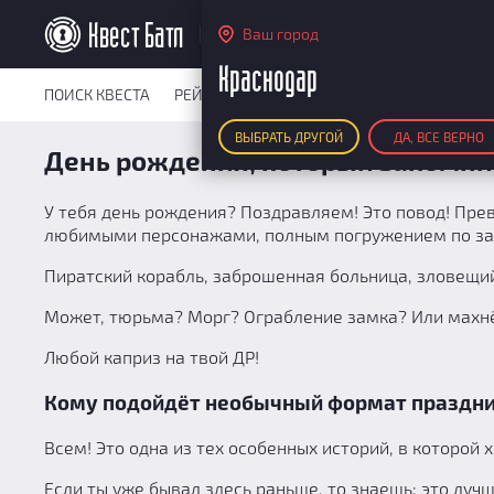
Краснодар
Ваш город
Краснодар
ПОИСК КВЕСТА
РЕЙТИНГ КВЕСТОВ
КАРТА КВЕСТОВ
РЕ
ВЫБРАТЬ ДРУГОЙ
ДА, ВСЕ ВЕРНО
День рождения, который запомни
У тебя день рождения? Поздравляем! Это повод! Пр
любимыми персонажами, полным погружением по за
Пиратский корабль, заброшенная больница, зловещи
Может, тюрьма? Морг? Ограбление замка? Или махнёте
Любой каприз на твой ДР!
Кому подойдёт необычный формат праздн
Всем! Это одна из тех особенных историй, в которой 
Если ты уже бывал здесь раньше, то знаешь: это лучш