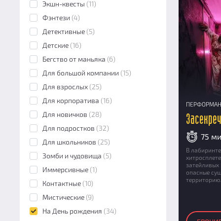
Экшн-игра
(3)
Экшн-квесты
(11)
Фэнтези
(4)
Детективные
(5)
Детские
(16)
Бегство от маньяка
(6)
Для большой компании
(15)
Для взрослых
(25)
Для корпоратива
(16)
ПЕРФОРМА
Для новичков
(28)
Засекре
Для подростков
(32)
75 м
Для школьников
(25)
В лабиринте
Зомби и чудовища
(5)
хитросплете
затейливых 
Иммерсивные
(1)
опасные сущ
территори
Контактные
(10)
Мистические
(9)
На День рождения
(34)