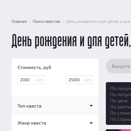
Главная
Поиск квестов
День рождения и для детей, и дл
День рождения и для детей
Стоимость, руб
По попул
По попул
По цене
Тип квеста
По рейти
По сложн
Квест в реальности
(19)
По страш
Жанр квеста
Перформанс
(12)