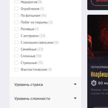
БРОНИ
Недорогие
(9)
Ограбление
(1)
По фильмам
(14)
Побег из тюрьмы
(3)
Ролевые
(1)
С актерами
(23)
С ночными сеансами
(5)
Семейные
(23)
Сложные
(10)
Страшные
(15)
ПЕРФОРМА
Фантастические
(3)
Кладбищ
80 м
Уровень страха
Хоррор-кве
Нестрашный
(18)
создан по м
Уровень сложности
Низкий
(3)
Средний
(4)
Низкий
(3)