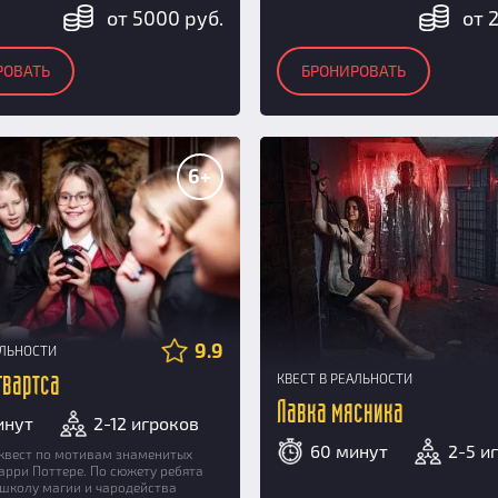
от 5000 руб.
от 
РОВАТЬ
БРОНИРОВАТЬ
6+
9.9
АЛЬНОСТИ
КВЕСТ В РЕАЛЬНОСТИ
гвартса
Лавка мясника
инут
2-12 игроков
60 минут
2-5 и
квест по мотивам знаменитых
арри Поттере. По сюжету ребята
школу магии и чародейства