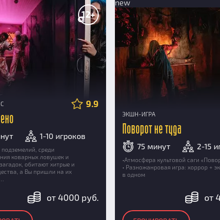
new
12+
9.9
НС
ЭКШН-ИГРА
чено
Поворот не туда
инут
1-10 игроков
75 минут
2-15 
 подземелий, среди
ния коварных ловушек и
•Атмосфера культовой саги «Повор
загадок, обитают хитрые и
• Разножанровая игра: хоррор + э
ества, а Вы пришли на их
в одном
ю…
от 4000 руб.
от 