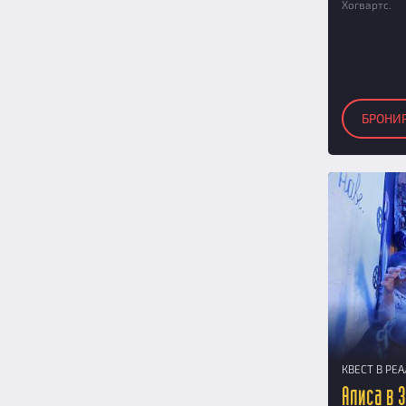
Хогвартс.
БРОНИ
КВЕСТ В РЕ
Алиса в 