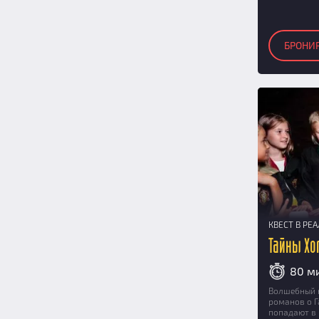
14
(3)
15
(3)
БРОНИ
16
(2)
17
(2)
18
(2)
19
(2)
20
(2)
КВЕСТ В РЕ
Тайны Хо
80 м
Волшебный 
романов о Г
попадают в 