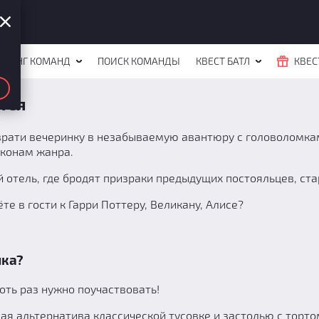
ЙТИНГ КОМАНД
ПОИСК КОМАНДЫ
КВЕСТ БАТЛ
КВЕС
тся
еврати вечеринку в незабываемую авантюру с головоломка
конам жанра.
й отель, где бродят призраки предыдущих постояльцев, с
 в гости к Гарри Поттеру, Великану, Алисе?
ика?
хоть раз нужно поучаствовать!
ая альтернатива классической тусовке и застолью с тортом.