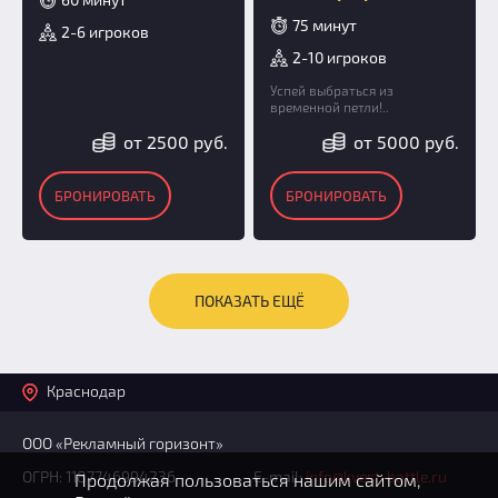
75 минут
2-6 игроков
2-10 игроков
Успей выбраться из
временной петли!..
от 2500 руб.
от 5000 руб.
БРОНИРОВАТЬ
БРОНИРОВАТЬ
ПОКАЗАТЬ ЕЩЁ
Краснодар
ООО «Рекламный горизонт»
ОГРН: 1187746994236
E-mail:
info@kvest-battle.ru
Продолжая пользоваться нашим сайтом,