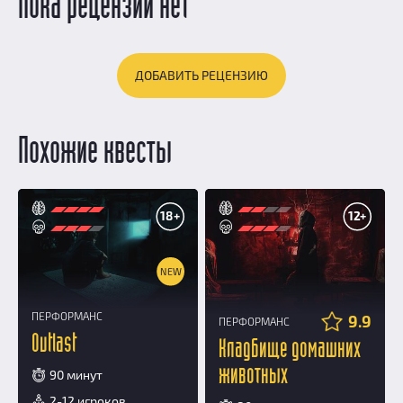
Пока рецензий нет
ДОБАВИТЬ РЕЦЕНЗИЮ
Похожие квесты
18+
12+
NEW
ПЕРФОРМАНС
9.9
ПЕРФОРМАНС
Outlast
Кладбище домашних
животных
90 минут
2-12 игроков