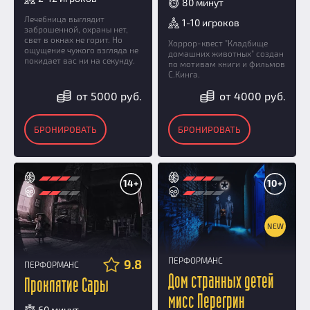
80 минут
Лечебница выглядит
1-10 игроков
заброшенной, охраны нет,
свет в окнах не горит. Но
Хоррор-квест "Кладбище
ощущение чужого взгляда не
домашних животных" создан
покидает вас ни на секунду.
по мотивам книги и фильмов
С.Кинга.
от 5000 руб.
от 4000 руб.
БРОНИРОВАТЬ
БРОНИРОВАТЬ
14+
10+
NEW
ПЕРФОРМАНС
9.8
ПЕРФОРМАНС
Дом странных детей
Проклятие Сары
мисс Перегрин
60 минут