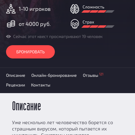
Добавить квест
Сложность
1-10 игроков
Партнерам
Страх
от 4000 руб.
Сейчас этот квест просматривают 19 человек
БРОНИРОВАТЬ
121
Описание
Онлайн-бронирование
Отзывы
Рецензии
Контакты
Описание
Уже несколько лет человечество борется со
страшным вирусом, который пытается их
уничтожить. Симптомы меняются,