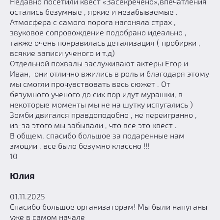
Недавно посетили квест «Засекречено»,впечатления
остались безумные , яркие и незабываемые .
Атмосфера с самого порога нагоняла страх ,
звуковое сопровождение подобрано идеально ,
также очень понравилась детализация ( пробирки ,
всякие записи ученого и т.д)
Отдельной похвалы заслуживают актеры Егор и
Иван, они отлично вжились в роль и благодаря этому
мы смогли прочувствовать весь сюжет . От
безумного ученого до сих пор идут мурашки, в
некоторые моменты мы не на шутку испугались )
Зомби двигался правдоподобно , не переигранно ,
из-за этого мы забывали , что все это квест .
В общем, спасибо большое за подаренные нам
эмоции , все было безумно классно !!!
10
Юлия
01.11.2025
Спасибо большое организаторам! Мы были напуганы
уже в самом начале