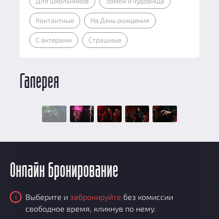
Для школьников
Зомби и чудовища
Контактные
На День рождения
С актерами
Страшные
Галерея
Онлайн бронирование
Выберите и
забронируйте
без комиссии
i
свободное время, кликнув по нему.