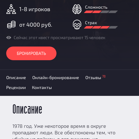
Добавить квест
Сложность
1-8 игроков
Партнерам
Страх
от 4000 руб.
Сейчас этот квест просматривают 15 человек
БРОНИРОВАТЬ
78
Описание
Онлайн-бронирование
Отзывы
Рецензии
Контакты
Описание
1978 год. Уже некоторое время в округе
пропадают люди. Все обеспокоены тем, что
убийца не пойман, а его личность не