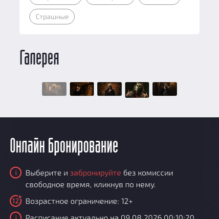
Страшные
Галерея
Онлайн бронирование
Выберите и
забронируйте
без комиссии
i
свободное время, кликнув по нему.
Возрастное ограничение: 12+
12
Расписание актуально на 09.08.2026 00:10:20
i