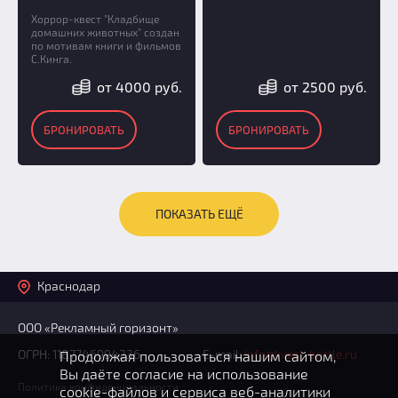
Хоррор-квест "Кладбище
домашних животных" создан
по мотивам книги и фильмов
С.Кинга.
от 4000 руб.
от 2500 руб.
БРОНИРОВАТЬ
БРОНИРОВАТЬ
ПОКАЗАТЬ ЕЩЁ
Краснодар
ООО «Рекламный горизонт»
ОГРН: 1187746994236
E-mail:
info@kvest-battle.ru
Продолжая пользоваться нашим сайтом,
Вы даёте согласие на использование
Политика конфиденциальности
cookie-файлов
и сервиса веб-аналитики