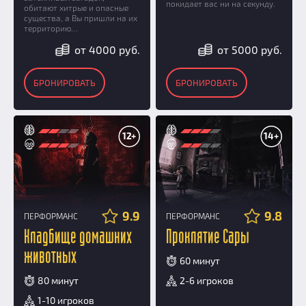
покидает вас ни на секунду.
обитают хитрые и опасные
существа, а Вы пришли на их
территорию…
от 4000 руб.
от 5000 руб.
БРОНИРОВАТЬ
БРОНИРОВАТЬ
12+
14+
9.9
9.8
ПЕРФОРМАНС
ПЕРФОРМАНС
Кладбище домашних
Проклятие Сары
животных
60 минут
80 минут
2-6 игроков
1-10 игроков