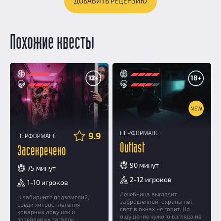
ДОБАВИТЬ РЕЦЕНЗИЮ
Похожие квесты
12+
18+
NEW
ПЕРФОРМАНС
9.9
ПЕРФОРМАНС
Outlast
Засекречено
90 минут
75 минут
2-12 игроков
1-10 игроков
Лечебница выглядит
В лабиринте подземелий,
заброшенной, охраны нет,
среди хитросплетения
свет в окнах не горит. Но
коварных ловушек и
ощущение чужого взгляда не
затейливых загадок,