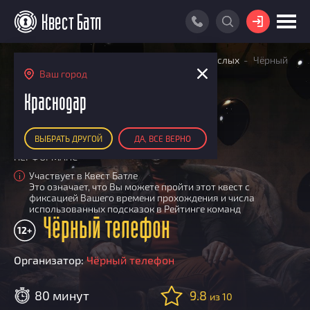
ВОЙТИ
Главная
Поиск квестов
Квесты для взрослых
Чёрный
ПОИСК КВЕСТА
телефон
Ваш город
РЕЙТИНГ КВЕСТОВ
Краснодар
КАРТА КВЕСТОВ
ВЫБРАТЬ ДРУГОЙ
ДА, ВСЕ ВЕРНО
РЕЙТИНГ КОМАНД
ПЕРФОРМАНС
Итоговый рейтинг
ПОИСК КОМАНДЫ
Участвует в Квест Батле
i
Это означает, что Вы можете пройти этот квест с
По количеству очков
КВЕСТ БАТЛ
фиксацией Вашего времени прохождения и числа
По качеству игры
использованных подсказок в Рейтинге команд
О Квест Батле
Чёрный телефон
КВЕСТ В ПОДАРОК
Список команд
12+
Cashback
Организатор:
Чёрный телефон
Как подсчитываются рейтинги
Призы
80 минут
9.8
из 10
Новости