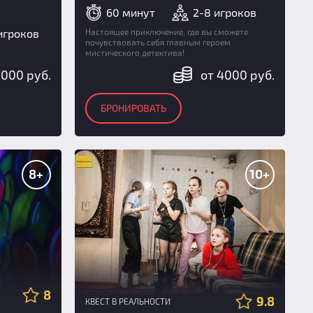
60 минут
2-8 игроков
Настоящее приключение, где вы сможете
игроков
почувствовать себя главным героем
мистического детектива!
8000 руб.
от 4000 руб.
БРОНИРОВАТЬ
8+
10+
8
9.8
КВЕСТ В РЕАЛЬНОСТИ