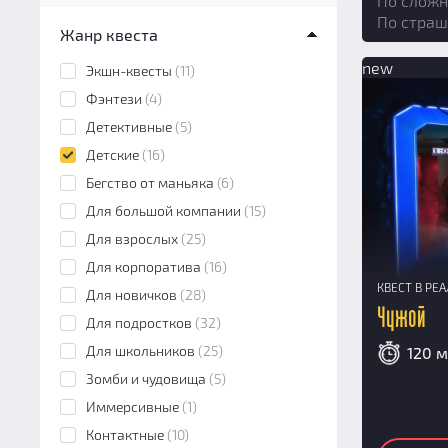
По сложн
Квест в реальности
(12)
По страш
Жанр квеста
Перформанс
(4)
new
Экшн-игра
(0)
Экшн-квесты
(11)
Фэнтези
(4)
Детективные
(5)
Детские
(16)
Бегство от маньяка
(6)
Для большой компании
(15)
Для взрослых
(25)
Для корпоратива
(16)
КВЕСТ В РЕ
Для новичков
(28)
Чужой
Для подростков
(32)
Для школьников
(25)
120 
Зомби и чудовища
(5)
Иммерсивные
(1)
Контактные
(10)