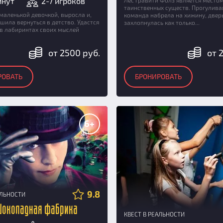
инут
2-7 игроков
таинственных существ. Прогулива
маленькой девочкой, выросла и,
команда набрела на хижину, двер
шила вернуться в детство. Удастся
захлопнулась как только...
 в лабиринтах своих мыслей
от 2500 руб.
от 
РОВАТЬ
БРОНИРОВАТЬ
6+
9.8
АЛЬНОСТИ
Шоколадная фабрика
КВЕСТ В РЕАЛЬНОСТИ