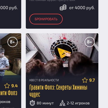
5000 руб.
от 4000 руб.
БРОНИРОВАТЬ
8+
8+
9.7
КВЕСТ В РЕАЛЬНОСТИ
9.4
Гравити Фолз: Секреты Хижины
вити Фолз
чудес
гроков
80 минут
2-12 игроков
м обитания