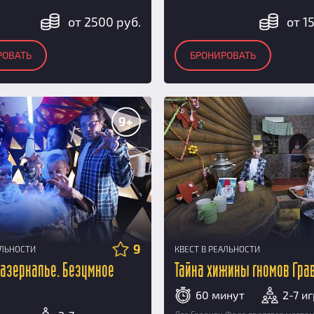
от 2500 руб.
от 1
РОВАТЬ
БРОНИРОВАТЬ
9+
9
АЛЬНОСТИ
КВЕСТ В РЕАЛЬНОСТИ
Зазеркалье. Безумное
Тайна хижины гномов Гра
60 минут
2-7 и
Лес Гравити Фолз является место