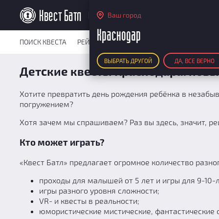
Краснодар
Ваш город
Краснодар
ПОИСК КВЕСТА
РЕЙТИНГ КВЕСТОВ
КАРТА КВЕСТОВ
РЕ
ВЫБРАТЬ ДРУГОЙ
ДА, ВСЕ ВЕРНО
Детские квесты Краснодара: нов
Хотите превратить день рождения ребёнка в незаб
погружением?
Хотя зачем мы спрашиваем? Раз вы здесь, значит, ре
Кто может играть?
«Квест Батл» предлагает огромное количество разно
проходы для малышей от 5 лет и игры для 9-10-
игры разного уровня сложности;
VR- и квесты в реальности;
юмористические мистические, фантастические