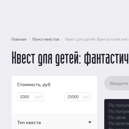
Главная
Поиск квестов
Квест для детей: фантастический
Квест для детей: фантасти
Стоимость, руб
По попул
По попул
По цене
Тип квеста
По рейти