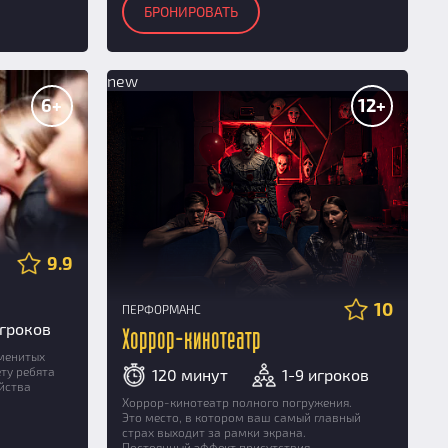
БРОНИРОВАТЬ
new
6+
12+
9.9
10
ПЕРФОРМАНС
игроков
Хоррор-кинотеатр
менитых
ту ребята
120 минут
1-9 игроков
йства
Хоррор-кинотеатр полного погружения.
Это место, в котором ваш самый главный
страх выходит за рамки экрана.
Постоянный эффект присутствия.