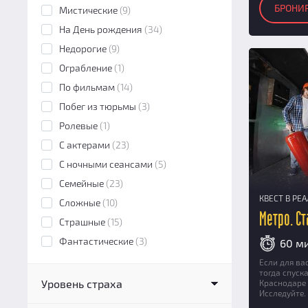
БРОНИ
Мистические
(9)
На День рождения
(34)
Недорогие
(9)
Ограбление
(1)
По фильмам
(14)
Побег из тюрьмы
(3)
Ролевые
(1)
С актерами
(23)
С ночными сеансами
(5)
Семейные
(23)
КВЕСТ В РЕ
Сложные
(10)
Метро. С
Страшные
(15)
Фантастические
(3)
60 м
Если для ва
тогда спуск
Уровень страха
Краснодаре 
Исследуйте.