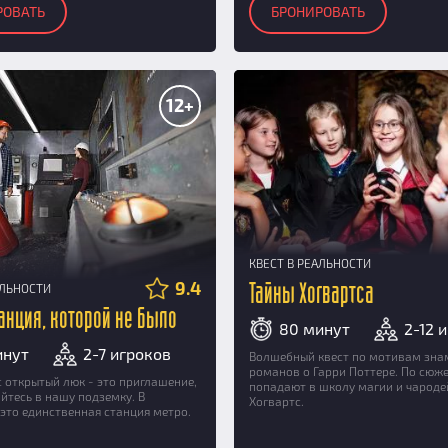
РОВАТЬ
БРОНИРОВАТЬ
12+
КВЕСТ В РЕАЛЬНОСТИ
9.4
АЛЬНОСТИ
Тайны Хогвартса
танция, которой не было
80 минут
2-12 
инут
2-7 игроков
Волшебный квест по мотивам зна
романов о Гарри Поттере. По сюже
с открытый люк - это приглашение,
попадают в школу магии и чароде
айтесь в нашу подземку. В
Хогвартс.
это единственная станция метро.