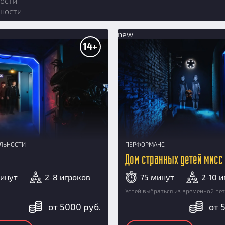
ости
ности
new
14+
АЛЬНОСТИ
ПЕРФОРМАНС
Дом странных детей мисс
минут
2-8 игроков
75 минут
2-10 
Успей выбраться из временной петл
от 5000 руб.
от 