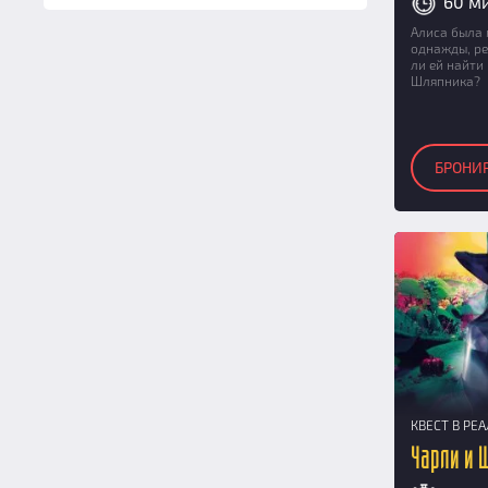
60 м
11
(6)
Алиса была 
12
(6)
однажды, ре
ли ей найти
13
(1)
Шляпника?
14
(1)
15
(1)
16
(1)
БРОНИ
17
(1)
18
(1)
19
(1)
20
(1)
КВЕСТ В РЕ
Чарли и 