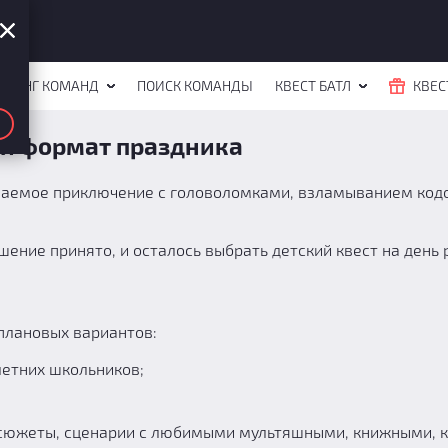
ЙТИНГ КОМАНД
ПОИСК КОМАНДЫ
КВЕСТ БАТЛ
КВЕС
ый формат праздника
ываемое приключение с головоломками, взламыванием ко
шение принято, и осталось выбрать детский квест на день
плановых вариантов:
летних школьников;
 сюжеты, сценарии с любимыми мультяшными, книжными,