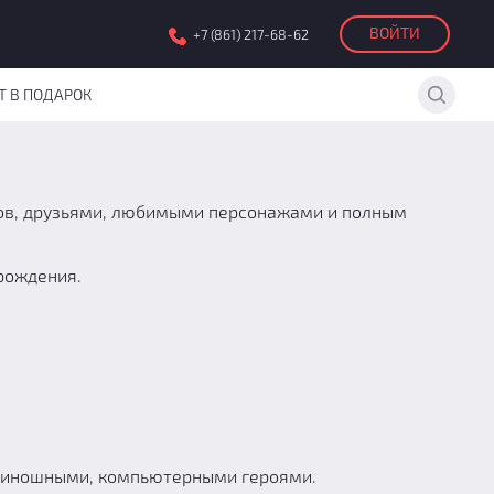
ВОЙТИ
+7 (861) 217-68-62
Т В ПОДАРОК
дов, друзьями, любимыми персонажами и полным
 рождения.
 киношными, компьютерными героями.