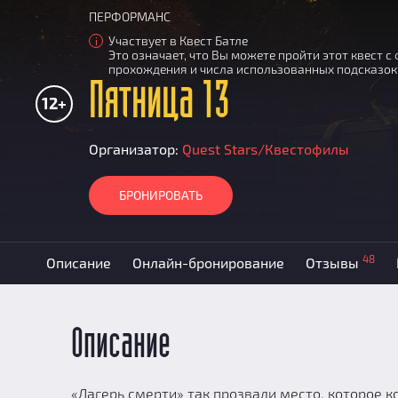
ПЕРФОРМАНС
Участвует в Квест Батле
i
Это означает, что Вы можете пройти этот квест 
прохождения и числа использованных подсказок
Пятница 13
12+
Организатор:
Quest Stars/Квестофилы
БРОНИРОВАТЬ
48
Описание
Онлайн-бронирование
Отзывы
Описание
«Лагерь смерти» так прозвали место, которое к