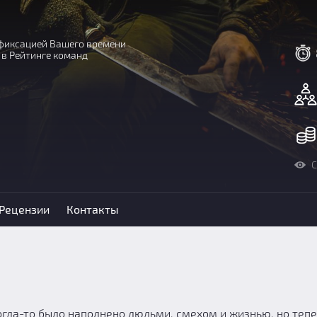
с фиксацией Вашего времени
 в Рейтинге команд
С
Рецензии
Контакты
огда-то было наполнено людьми, смехом и жизнью, но теп