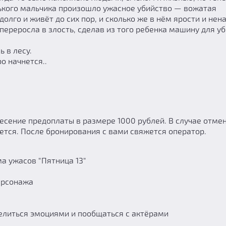
енького мальчика произошло ужасное убийство — вожатая
долго и живёт до сих пор, и сколько же в нём ярости и нен
 переросла в злость, сделав из того ребенка машину для у
 в лесу.
ро начнется..
есение предоплаты в размере 1000 рублей. В случае отме
ается. После бронирования с вами свяжется оператор.
а ужасов "Пятница 13"
персонажа
елиться эмоциями и пообщаться с актёрами