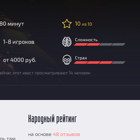
80 минут
10
из 10
Сложность
1-8 игроков
Страх
от 4000 руб.
ейчас этот квест просматривают 14 человек
Народный рейтинг
на основе
48 отзывов
ерь там