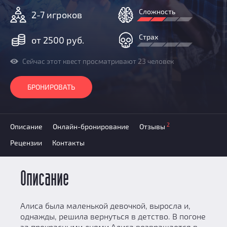
Добавить квест
Сложность
2-7 игроков
Партнерам
Страх
от 2500 руб.
Сейчас этот квест просматривают 23 человек
БРОНИРОВАТЬ
2
Описание
Онлайн-бронирование
Отзывы
Рецензии
Контакты
Описание
Алиса была маленькой девочкой, выросла и,
однажды, решила вернуться в детство. В погоне
за прекрасными днями Алиса возвращается в