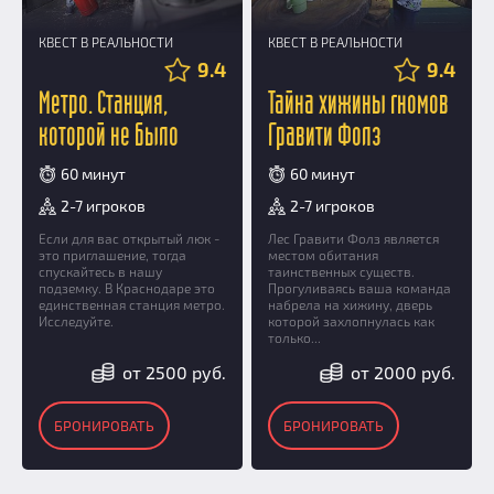
КВЕСТ В РЕАЛЬНОСТИ
КВЕСТ В РЕАЛЬНОСТИ
9.4
9.4
Метро. Станция,
Тайна хижины гномов
которой не было
Гравити Фолз
60 минут
60 минут
2-7 игроков
2-7 игроков
Если для вас открытый люк -
Лес Гравити Фолз является
это приглашение, тогда
местом обитания
спускайтесь в нашу
таинственных существ.
подземку. В Краснодаре это
Прогуливаясь ваша команда
единственная станция метро.
набрела на хижину, дверь
Исследуйте.
которой захлопнулась как
только...
от 2500 руб.
от 2000 руб.
БРОНИРОВАТЬ
БРОНИРОВАТЬ