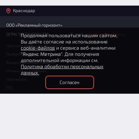
Краснодар
ООО «Рекламный горизонт»
ОГРН: 1187746994236
E-mail:
info@kvest-battle.ru
Продолжая пользоваться нашим сайтом,
Вы даёте согласие на использование
Политика конфиденциальности
cookie-файлов
и сервиса веб-аналитики
"Яндекс Метрика". Для получения
Правила модерации отзывов
дополнительной информации см.
Возврат денежных средств
Политика обработки персональных
Отмена бронирования
данных.
Партнерам
Согласен
FAQ
+7 (861) 217-68-62
(круглосуточно)
Способы оплаты