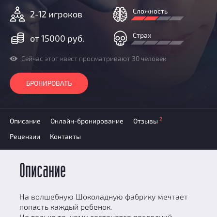
Добавить квест
Сложность
2-12 игроков
Партнерам
Страх
от 15000 руб.
Сейчас этот квест просматривают 30 человек
БРОНИРОВАТЬ
2
Описание
Онлайн-бронирование
Отзывы
Рецензии
Контакты
Описание
На волшебную Шоколадную фабрику мечтает
попасть каждый ребенок.
Но только те, кому достанется последний