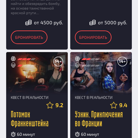
найти и обезвредить бомбу,
на основе таинственной
красной ртути...
от 4500 руб.
от 5000 руб.
БРОНИРОВАТЬ
БРОНИРОВАТЬ
14+
14+
КВЕСТ В РЕАЛЬНОСТИ
КВЕСТ В РЕАЛЬНОСТИ
9.2
9.4
Потомок
Узник. Приключения
Франкенштейна
во Франции
60 минут
60 минут