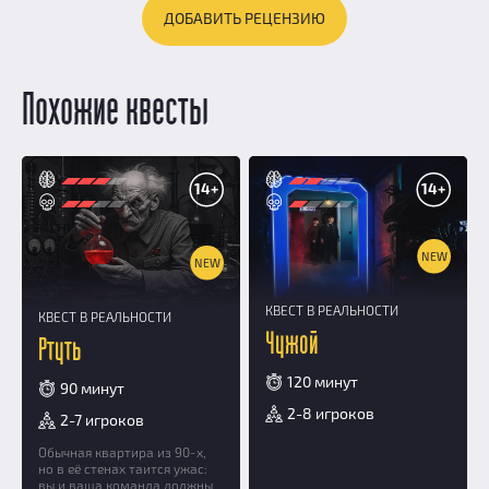
ДОБАВИТЬ РЕЦЕНЗИЮ
Похожие квесты
14+
14+
NEW
NEW
КВЕСТ В РЕАЛЬНОСТИ
КВЕСТ В РЕАЛЬНОСТИ
Чужой
Ртуть
120 минут
90 минут
2-8 игроков
2-7 игроков
Обычная квартира из 90-х,
но в её стенах таится ужас:
вы и ваша команда должны