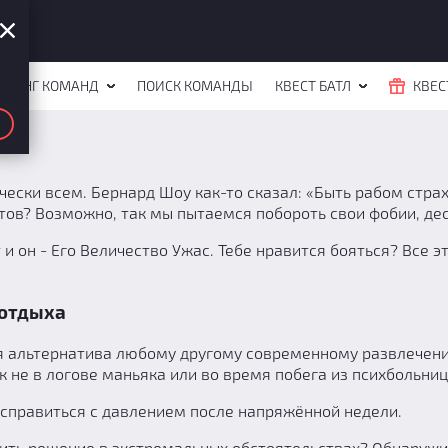
ЙТИНГ КОМАНД
ПОИСК КОМАНДЫ
КВЕСТ БАТЛ
КВЕС
чески всем. Бернард Шоу как-то сказал: «Быть рабом страх
тов? Возможно, так мы пытаемся побороть свои фобии, дес
 и он - Его Величество Ужас. Тебе нравится бояться? Все 
 отдыха
ая альтернатива любому другому современному развлечени
к не в логове маньяка или во время побега из психбольни
 справиться с давлением после напряжённой недели.
ить решение в экстремальных обстоятельствах? Обнаружит