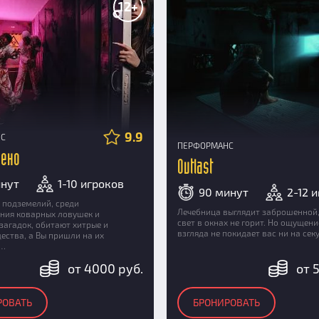
12+
9.9
НС
ПЕРФОРМАНС
чено
Outlast
инут
1-10 игроков
90 минут
2-12 
 подземелий, среди
Лечебница выглядит заброшенной,
ния коварных ловушек и
свет в окнах не горит. Но ощущен
загадок, обитают хитрые и
взгляда не покидает вас ни на сек
ества, а Вы пришли на их
ю…
от 4000 руб.
от 
РОВАТЬ
БРОНИРОВАТЬ