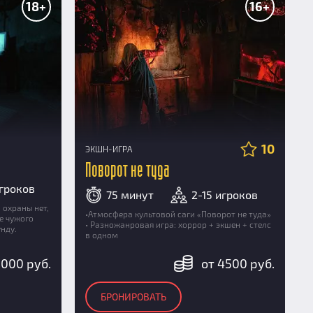
18+
16+
10
ЭКШН-ИГРА
Поворот не туда
игроков
75 минут
2-15 игроков
 охраны нет,
•Атмосфера культовой саги «Поворот не туда»
ие чужого
• Разножанровая игра: хоррор + экшен + стелс
унду.
в одном
5000 руб.
от 4500 руб.
БРОНИРОВАТЬ