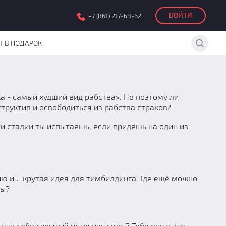
ВОЙТИ
+7 (861) 217-68-62
Т В ПОДАРОК
а - самый худший вид рабства». Не поэтому ли
труктив и освободиться из рабства страхов?
эти стадии ты испытаешь, если придёшь на один из
ю и… крутая идея для тимбилдинга. Где ещё можно
цы?
ь в себе скрытый источник силы? Тебе опять же