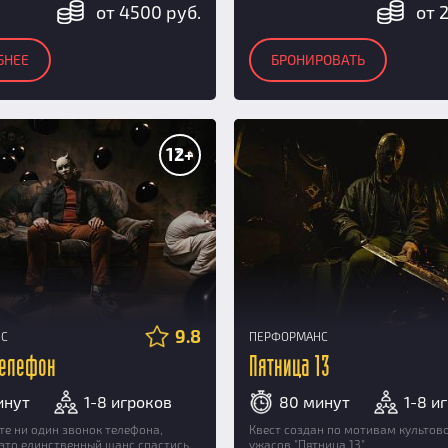
от 4500 руб.
от 
БНЕЕ
БРОНИРОВАТЬ
12+
9.8
НС
ПЕРФОРМАНС
телефон
Пятница 13
инут
1-8 игроков
80 минут
1-8 и
те ни один звонок телефона,
Квест создан по мотивам культов
это единственный шанс спастись.
ужасов "Пятница 13"