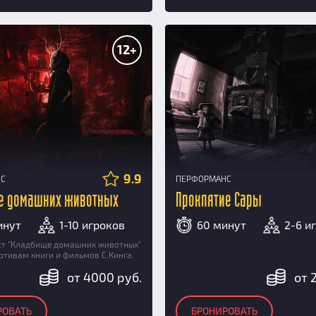
12+
9.9
НС
ПЕРФОРМАНС
е домашних животных
Проклятие Сары
инут
1-10 игроков
60 минут
2-6 и
ст "Кладбище домашних животных"
отивам книги и фильмов С.Кинга.
от 4000 руб.
от 
РОВАТЬ
БРОНИРОВАТЬ