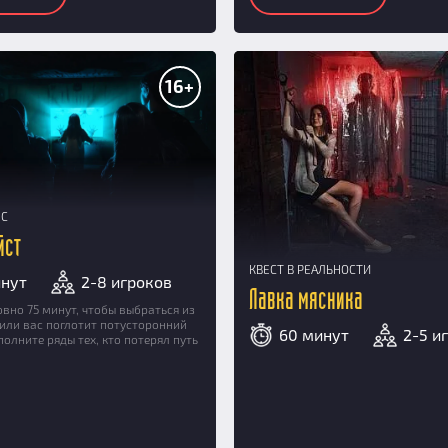
16+
НС
йст
КВЕСТ В РЕАЛЬНОСТИ
инут
2-8 игроков
Лавка мясника
ровно 75 минут, чтобы выбраться из
 или вас поглотит потусторонний
60 минут
2-5 и
полните ряды тех, кто потерял путь