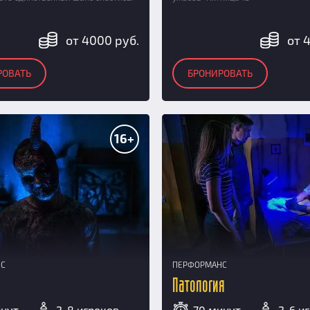
от 4000 руб.
от 
РОВАТЬ
БРОНИРОВАТЬ
16+
НС
ПЕРФОРМАНС
Патология
инут
2-8 игроков
70 минут
2-6 и