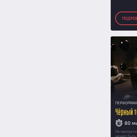
14
(1)
15
(1)
ПОДРО
16
(0)
17
(0)
18
(0)
19
(0)
20
(0)
ПЕРФОРМА
Чёрный 
80 м
Не пропусти
может быть 