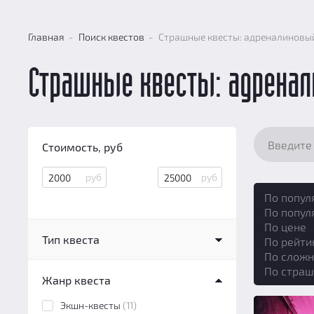
Главная
Поиск квестов
Страшные квесты: адреналиновы
Страшные квесты: адрена
Стоимость, руб
По попул
По попул
По цене
Тип квеста
По рейти
По сложн
Квест в реальности
(3)
По страш
Жанр квеста
Перформанс
(11)
Экшн-игра
(1)
Экшн-квесты
(11)