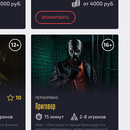
2000 руб.
от 4000 руб.
БРОНИРОВАТЬ
12+
16+
10
ПЕРФОРМАНС
Приговор
гроков
75 минут
2-8 игроков
ого фильма
Квест «Приговор» в городе Краснодар это
хоррор-перформанс с превосходной игрой