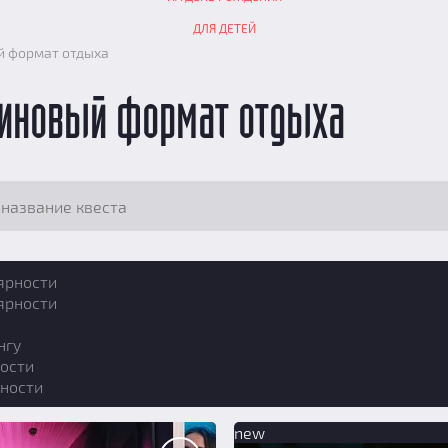
ДЛЯ ДЕТЕЙ
й формат отдыха
линовый формат отдыха
ярности
ярности
нгу
ости
ности
new