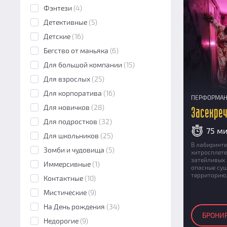
Фэнтези
(4)
Детективные
(5)
Детские
(16)
Бегство от маньяка
(6)
Для большой компании
(15)
Для взрослых
(25)
Для корпоратива
(16)
ПЕРФОРМА
Для новичков
(28)
Засекре
Для подростков
(32)
75 м
Для школьников
(25)
В лабиринте
Зомби и чудовища
(5)
хитросплете
затейливых 
Иммерсивные
(1)
опасные сущ
территори
Контактные
(10)
Мистические
(9)
На День рождения
(34)
БРОНИ
Недорогие
(9)