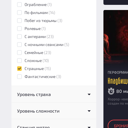
Ограбление
(1)
По фильмам
(14)
Побег из тюрьмы
(3)
Ролевые
(1)
С актерами
(23)
С ночными сеансами
(5)
Семейные
(23)
Сложные
(10)
Страшные
(15)
ПЕРФОРМА
Фантастические
(3)
Кладбищ
80 м
Уровень страха
Хоррор-кве
создан по м
Нестрашный
(0)
Уровень сложности
Низкий
(1)
Средний
(3)
Низкий
(1)
БРОНИ
Станция метро