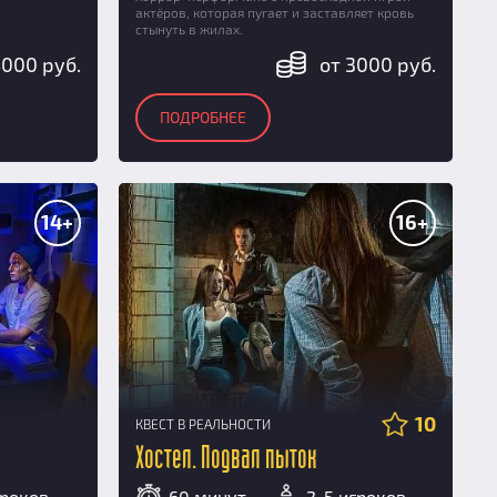
актёров, которая пугает и заставляет кровь
стынуть в жилах.
4000 руб.
от 3000 руб.
ПОДРОБНЕЕ
14+
16+
10
КВЕСТ В РЕАЛЬНОСТИ
Хостел. Подвал пыток
гроков
60 минут
2-5 игроков