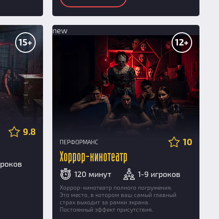
new
15+
12+
9.8
10
ПЕРФОРМАНС
Хоррор-кинотеатр
гроков
120 минут
1-9 игроков
Хоррор-кинотеатр полного погружения.
Это место, в котором ваш самый главный
страх выходит за рамки экрана.
Постоянный эффект присутствия.