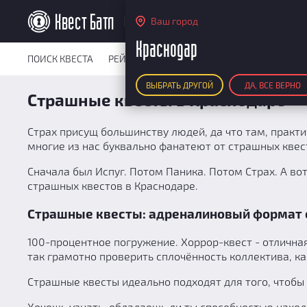
Краснодар
Ваш город
Краснодар
ПОИСК КВЕСТА
РЕЙТИНГ КВЕСТОВ
КАРТА КВЕСТОВ
РЕ
ВЫБРАТЬ ДРУГОЙ
ДА, ВСЕ ВЕРНО
Страшные квесты в Краснодаре
Страх присущ большинству людей, да что там, практи
многие из нас буквально фанатеют от страшных квес
Сначала был Испуг. Потом Паника. Потом Страх. А вот
страшных квестов в Краснодаре.
Страшные квесты: адреналиновый формат
100-процентное погружение. Хоррор-квест - отличн
так грамотно проверить сплочённость коллектива, ка
Страшные квесты идеально подходят для того, чтобы
Хочешь узнать, обладаешь ли ты способностью наход