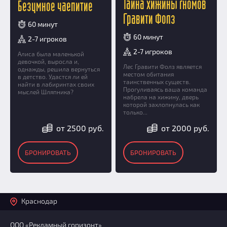
Тайна хижины гномов
Безумное чаепитие
Гравити Фолз
60 минут
60 минут
2-7 игроков
2-7 игроков
Алиса была маленькой
девочкой, выросла и,
Лес Гравити Фолз является
однажды, решила вернуться
местом обитания
в детство. Удастся ли ей
таинственных существ.
найти в лабиринтах своих
Прогуливаясь ваша команда
мыслей Шляпника?
набрела на хижину, дверь
которой захлопнулась как
только...
от 2500 руб.
от 2000 руб.
БРОНИРОВАТЬ
БРОНИРОВАТЬ
Краснодар
ООО «Рекламный горизонт»