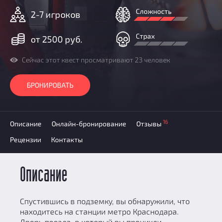
Добавить квест
Сложность
2-7 игроков
Партнерам
Страх
от 2500 руб.
Сейчас этот квест просматривают 23 человек
БРОНИРОВАТЬ
16
Описание
Онлайн-бронирование
Отзывы
Рецензии
Контакты
Описание
Спустившись в подземку, вы обнаружили, что
находитесь на станции метро Краснодара.
Дверь поезда, в который вы проникли,