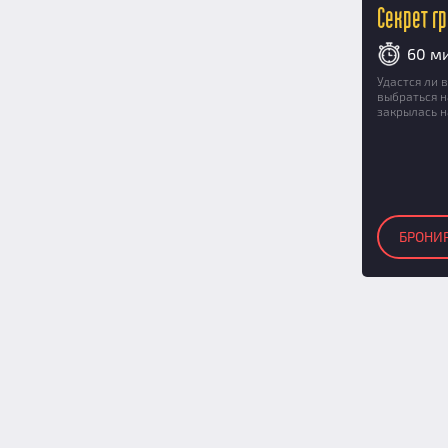
Секрет г
60 м
Удастся ли 
выбраться н
закрылась н
БРОНИ