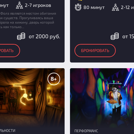
инут
2-7 игроков
80 минут
2-12 
 Фолз является местом обитания
х существ. Прогуливаясь ваша
рела на хижину, дверь которой
 как только...
от 2000 руб.
от 1
РОВАТЬ
БРОНИРОВАТЬ
8+
АЛЬНОСТИ
ПЕРФОРМАНС