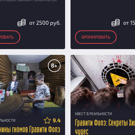
от 2500 руб.
от 1
РОВАТЬ
БРОНИРОВАТЬ
8+
КВЕСТ В РЕАЛЬНОСТИ
9.4
АЛЬНОСТИ
Гравити Фолз: Секреты Х
жины гномов Гравити Фолз
чудес