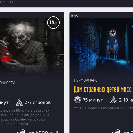
ности
new
14+
ПЕРФОРМАНС
АЛЬНОСТИ
Дом странных детей мисс
75 минут
2-10 
инут
2-7 игроков
Успей выбраться из временной петл
ртира из 90-х, но в её стенах
: вы и ваша команда должны
звредить бомбу, на основе
й красной ртути...