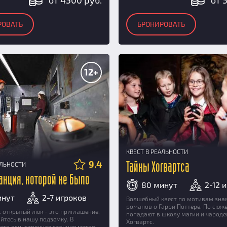
от 4500 руб.
от 
РОВАТЬ
БРОНИРОВАТЬ
12+
КВЕСТ В РЕАЛЬНОСТИ
9.4
АЛЬНОСТИ
Тайны Хогвартса
танция, которой не было
80 минут
2-12 
инут
2-7 игроков
Волшебный квест по мотивам зна
романов о Гарри Поттере. По сюже
с открытый люк - это приглашение,
попадают в школу магии и чароде
айтесь в нашу подземку. В
Хогвартс.
это единственная станция метро.