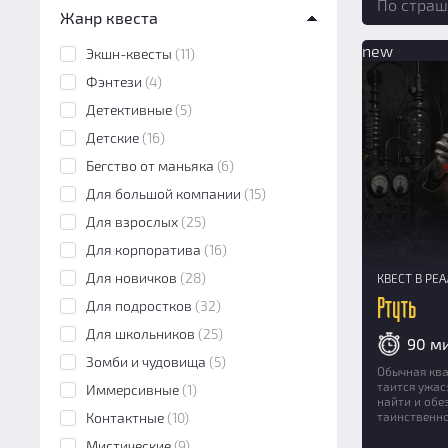
По страш
Жанр квеста
Перформанс
(4)
new
Экшн-игра
(3)
Экшн-квесты
(11)
Фэнтези
(4)
Детективные
(5)
Детские
(16)
Бегство от маньяка
(6)
Для большой компании
(15)
Для взрослых
(25)
Для корпоратива
(16)
Для новичков
(28)
КВЕСТ В РЕ
Для подростков
(32)
Ртуть
Для школьников
(25)
90 м
Зомби и чудовища
(5)
Обычная ква
таится ужас
Иммерсивные
(1)
найти и обе
Контактные
(10)
таинственно
Мистические
(9)