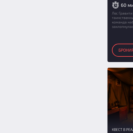
60 м
12
(5)
13
(2)
Лес Гравити
таинственны
14
(2)
команда наб
захлопнулась
15
(2)
16
(2)
17
(2)
БРОНИ
18
(2)
19
(2)
20
(2)
КВЕСТ В РЕ