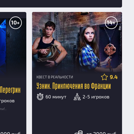
10+
14+
9.4
КВЕСТ В РЕАЛЬНОСТИ
Узник. Приключения во Франции
 Перегрин
60 минут
2-5 игроков
игроков
и!..