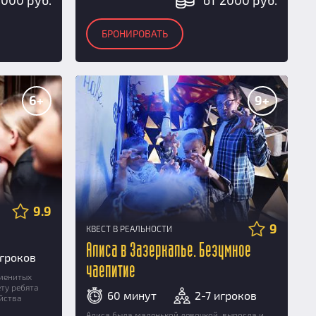
5000 руб.
от 2000 руб.
БРОНИРОВАТЬ
6+
9+
9.9
9
КВЕСТ В РЕАЛЬНОСТИ
Алиса в Зазеркалье. Безумное
игроков
чаепитие
менитых
ту ребята
60 минут
2-7 игроков
йства
Алиса была маленькой девочкой, выросла и,