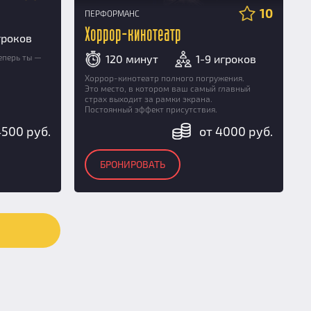
10
ПЕРФОРМАНС
Хоррор-кинотеатр
гроков
120 минут
1-9 игроков
еперь ты —
Хоррор-кинотеатр полного погружения.
Это место, в котором ваш самый главный
страх выходит за рамки экрана.
Постоянный эффект присутствия.
4500 руб.
от 4000 руб.
БРОНИРОВАТЬ