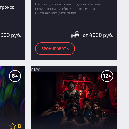
Настоящее приключение, где вы сможете
игроков
почувствовать себя главным героем
мистического детектива!
5000 руб.
от 4000 руб.
БРОНИРОВАТЬ
new
8+
12+
8