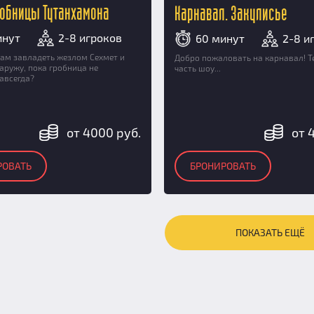
робницы Тутанхамона
Карнавал. Закулисье
инут
2-8 игроков
60 минут
2-8 и
вам завладеть жезлом Сехмет и
Добро пожаловать на карнавал! Т
аружу, пока гробница не
часть шоу...
авсегда?
от 4000 руб.
от 
РОВАТЬ
БРОНИРОВАТЬ
ПОКАЗАТЬ ЕЩЁ