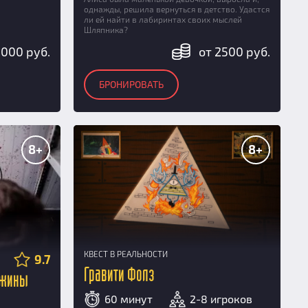
однажды, решила вернуться в детство. Удастся
ли ей найти в лабиринтах своих мыслей
Шляпника?
5000 руб.
от 2500 руб.
БРОНИРОВАТЬ
8+
8+
КВЕСТ В РЕАЛЬНОСТИ
9.7
Гравити Фолз
ижины
60 минут
2-8 игроков