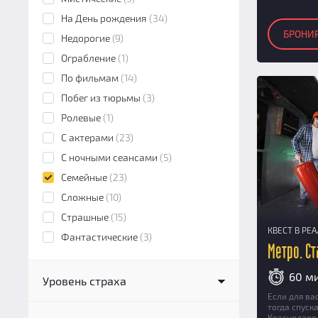
На День рождения
(34)
БРОНИ
Недорогие
(9)
Ограбление
(1)
По фильмам
(14)
Побег из тюрьмы
(3)
Ролевые
(1)
С актерами
(23)
С ночными сеансами
(5)
Семейные
(23)
Сложные
(10)
Страшные
(15)
КВЕСТ В РЕ
Фантастические
(3)
Метро. С
60 м
Уровень страха
Если для ва
Нестрашный
(15)
тогда спуск
Краснодаре 