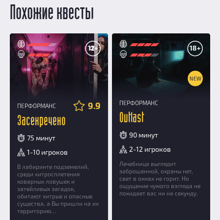
Похожие квесты
12+
18+
NEW
ПЕРФОРМАНС
9.9
ПЕРФОРМАНС
Outlast
Засекречено
90 минут
75 минут
2-12 игроков
1-10 игроков
Лечебница выглядит
В лабиринте подземелий,
заброшенной, охраны нет,
среди хитросплетения
свет в окнах не горит. Но
коварных ловушек и
ощущение чужого взгляда не
затейливых загадок,
покидает вас ни на секунду.
обитают хитрые и опасные
существа, а Вы пришли на их
территорию…