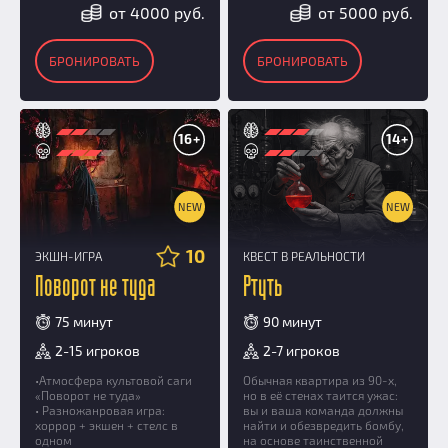
от 4000 руб.
от 5000 руб.
БРОНИРОВАТЬ
БРОНИРОВАТЬ
16+
14+
NEW
NEW
10
ЭКШН-ИГРА
КВЕСТ В РЕАЛЬНОСТИ
Поворот не туда
Ртуть
75 минут
90 минут
2-15 игроков
2-7 игроков
•Атмосфера культовой саги
Обычная квартира из 90-х,
«Поворот не туда»
но в её стенах таится ужас:
• Разножанровая игра:
вы и ваша команда должны
хоррор + экшен + стелс в
найти и обезвредить бомбу,
одном
на основе таинственной