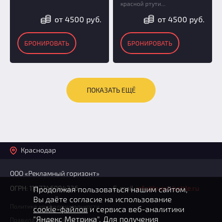
красной ртути...
от 4500 руб.
от 4500 руб.
БРОНИРОВАТЬ
БРОНИРОВАТЬ
ПОКАЗАТЬ ЕЩЁ
Краснодар
ООО «Рекламный горизонт»
ОГРН: 1187746994236
E-mail:
info@kvest-battle.ru
Продолжая пользоваться нашим сайтом,
Вы даёте согласие на использование
Политика конфиденциальности
cookie-файлов
и сервиса веб-аналитики
"Яндекс Метрика". Для получения
Правила модерации отзывов