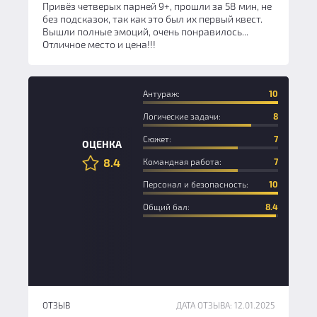
Привёз четверых парней 9+, прошли за 58 мин, не
без подсказок, так как это был их первый квест.
Вышли полные эмоций, очень понравилось...
Отличное место и цена!!!
Антураж:
10
Логические задачи:
8
Сюжет:
7
ОЦЕНКА
8.4
Командная работа:
7
Персонал и безопасность:
10
Общий бал:
8.4
ОТЗЫВ
ДАТА ОТЗЫВА: 12.01.2025