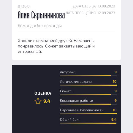
ОТЗЫВ
ДАТА ОТЗЫВА: 13.09.2023
ДАТА ПОСЕЩЕНИЯ: 12.09.2023
Алия Скрынникова
Команда: без команды
Ходили с компанией друзей. Нам очень
понравилось. Сюжет захватывающий и
интересный.
Антураж:
9
Логические задачи:
10
Сюжет:
9
ОЦЕНКА
9.4
Командная работа:
9
Персонал и безопасность:
10
Общий бал:
9.4