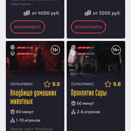
территорию…
от 4000 руб.
от 5000 руб.
БРОНИРОВАТЬ
БРОНИРОВАТЬ
12+
14+
9.9
9.8
ПЕРФОРМАНС
ПЕРФОРМАНС
Кладбище домашних
Проклятие Сары
животных
60 минут
80 минут
2-6 игроков
1-10 игроков
Хоррор-квест "Кладбище