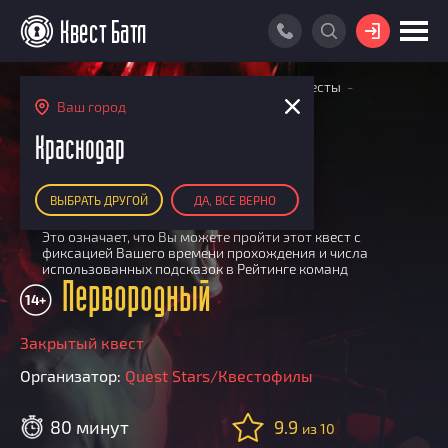
ВОЙТИ
Главная
Поиск квестов
Квесты экшн-квесты
ПОИСК КВЕСТА
Первородный
Ваш город
РЕЙТИНГ КВЕСТОВ
Краснодар
КАРТА КВЕСТОВ
ПЕРФОРМАНС
ВЫБРАТЬ ДРУГОЙ
ДА, ВСЕ ВЕРНО
РЕЙТИНГ КОМАНД
Участвует в Квест Батле
i
Это означает, что Вы можете пройти этот квест с
Итоговый рейтинг
ПОИСК КОМАНДЫ
фиксацией Вашего времени прохождения и числа
использованных подсказок в Рейтинге команд
По количеству очков
КВЕСТ БАТЛ
Первородный
14+
По качеству игры
О Квест Батле
КВЕСТ В ПОДАРОК
Список команд
Закрытый квест
Cashback
Организатор:
Quest Stars/Квестофилы
Как подсчитываются рейтинги
Призы
80 минут
9.9
из 10
Новости