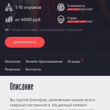
Добавить квест
Сложность
1-10 игроков
Партнерам
Страх
от 4000 руб.
Сейчас этот квест просматривают 5 человек
БРОНИРОВАТЬ
16
Описание
Онлайн-бронирование
Отзывы
Рецензии
Контакты
Описание
Вы группа блогеров, увлечённая миром всего
сверхъестественного. На данный момент
вампиры - самая загадочная и интригующая