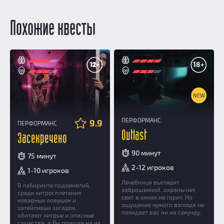
Похожие квесты
12+
18+
NEW
ПЕРФОРМАНС
9.9
ПЕРФОРМАНС
Outlast
Засекречено
90 минут
75 минут
2-12 игроков
1-10 игроков
Лечебница выглядит
В лабиринте подземелий,
заброшенной, охраны нет,
среди хитросплетения
свет в окнах не горит. Но
коварных ловушек и
ощущение чужого взгляда не
затейливых загадок,
покидает вас ни на секунду.
обитают хитрые и опасные
существа, а Вы пришли на их