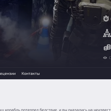
С
ецензии
Контакты
ш корабль потерпел бедствие, и вы оказались на неизвес