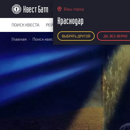
Краснодар
Ваш город
Краснодар
ПОИСК КВЕСТА
РЕЙТИНГ КВЕСТОВ
КАРТА КВЕСТОВ
РЕ
ВЫБРАТЬ ДРУГОЙ
ДА, ВСЕ ВЕРНО
Главная
Поиск квестов
Квесты для корпоратива
Интер