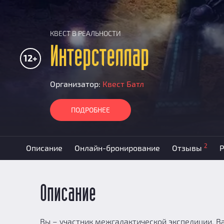
КВЕСТ В РЕАЛЬНОСТИ
Интерстеллар
12+
Организатор:
Квест Батл
ПОДРОБНЕЕ
2
Описание
Онлайн-бронирование
Отзывы
Р
Описание
Вы – участник межгалактической экспедиции. Ва