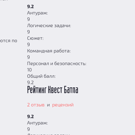
9.2
Антураж:
9
Логические задачи:
9
Сюжет:
ются по
9
Командная работа:
9
Персонал и безопасность:
10
Общий балл:
9.2
Рейтинг Квест Батла
2 отзыв
и
рецензий
9.2
Антураж:
9