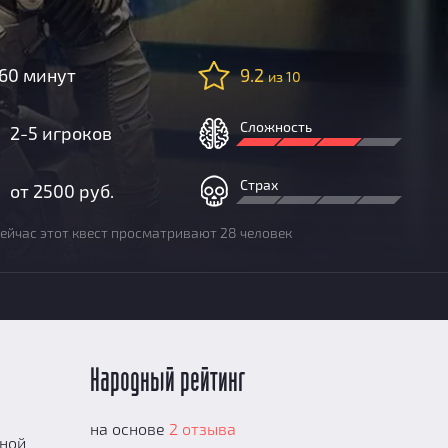
60 минут
9.2
из 10
Сложность
2-5 игроков
Страх
от 2500 руб.
ейчас этот квест просматривают 28 человек
Народный рейтинг
на основе
2 отзыва
тной