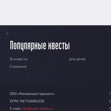
Популярные квесты
Все квесты
Для детей
Страшные
ООО «Рекламный горизонт»
П
ОГРН: 1187746994236
В
E-mail:
info@kvest-battle.ru