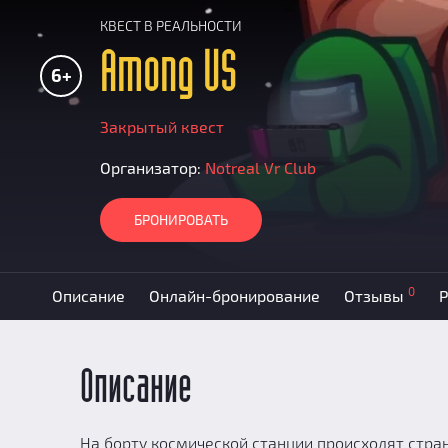
КВЕСТ В РЕАЛЬНОСТИ
Among US
6+
Закрытый квест
Организатор:
Notreal Vr Club
БРОНИРОВАТЬ
0
Описание
Онлайн-бронирование
Отзывы
Р
Описание
На борту космической станции происходят стра