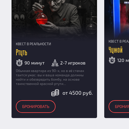
КВЕСТ В РЕ
КВЕСТ В РЕАЛЬНОСТИ
Чужой
Ртуть
120 
90 минут
2-7 игроков
Обычная квартира из 90-х, но в её стенах
таится ужас: вы и ваша команда должны
найти и обезвредить бомбу, на основе
таинственной красной ртути...
от 4500 руб.
БРОНИРОВАТЬ
БРОНИ