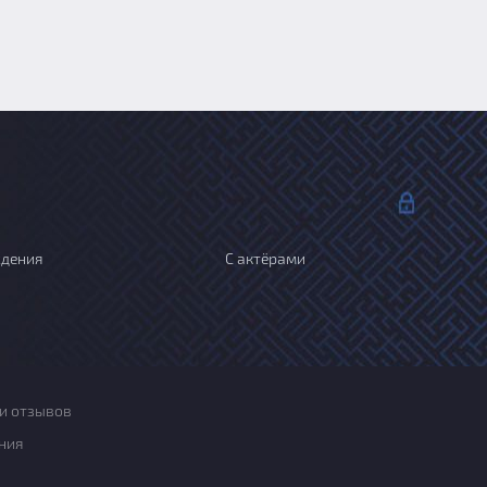
ждения
С актёрами
и отзывов
ния