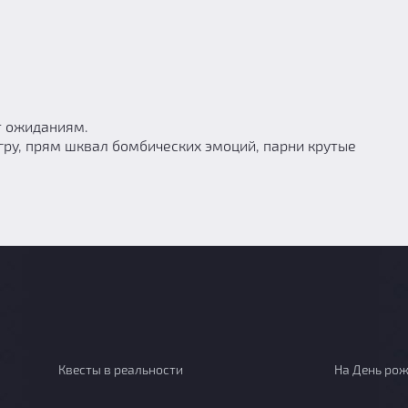
т ожиданиям.
гру, прям шквал бомбических эмоций, парни крутые
Квесты в реальности
На День ро