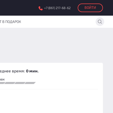
ВОЙТИ
+7 (861) 217-68-62
Т В ПОДАРОК
еднее время:
0 мин.
рах