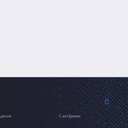
ждения
С актёрами