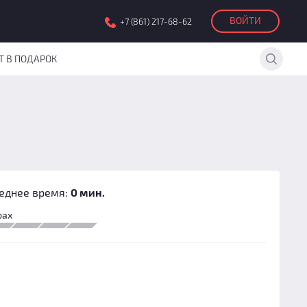
ВОЙТИ
+7 (861) 217-68-62
Т В ПОДАРОК
еднее время:
0 мин.
рах