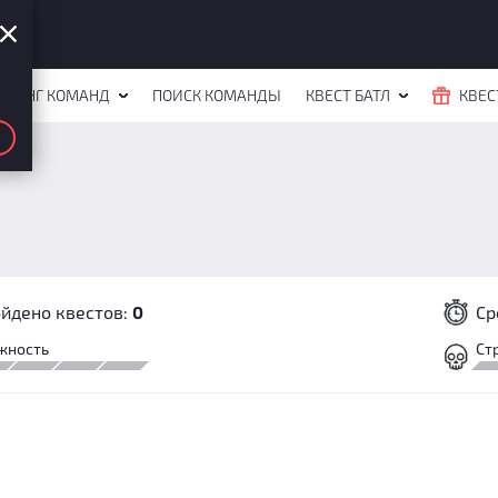
ЙТИНГ КОМАНД
ПОИСК КОМАНДЫ
КВЕСТ БАТЛ
КВЕС
йдено квестов:
0
Ср
жность
Ст