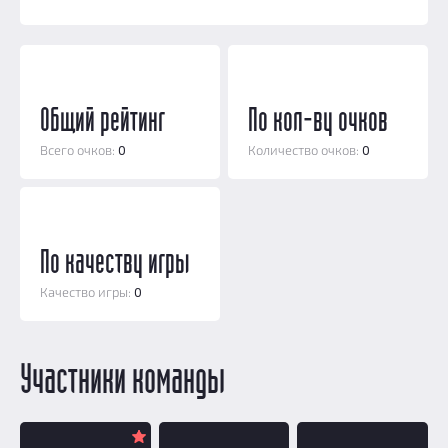
Добавить квест
Партнерам
Общий рейтинг
По кол-ву очков
Всего очков:
0
Количество очков:
0
По качеству игры
Качество игры:
0
Участники команды