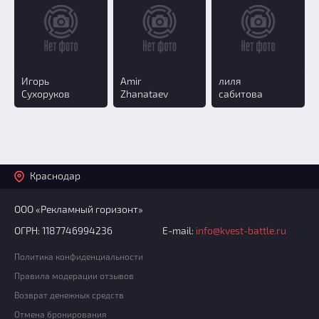
Игорь
Amir
лиля
Сухоруков
Zhanataev
сабитова
Краснодар
ООО «Рекламный горизонт»
ОГРН: 1187746994236
E-mail:
info@kvest-battle.ru
Политика конфиденциальности
Правила модерации отзывов
Возврат денежных средств
Отмена бронирования